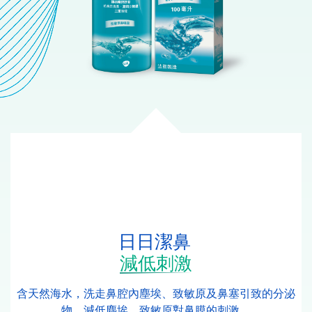
日日潔鼻
減低刺激
含天然海水，洗走鼻腔內塵埃、致敏原及鼻塞引致的分泌
物，減低塵埃、致敏原對鼻膜的刺激。