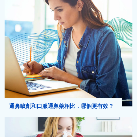
通鼻噴劑和口服通鼻藥相比，哪個更有效？